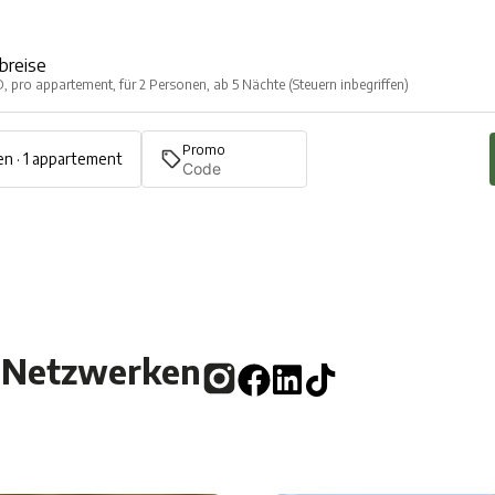
breise
D, pro appartement, für 2 Personen, ab 5 Nächte (Steuern inbegriffen)
Promo
n · 1 appartement
n Netzwerken