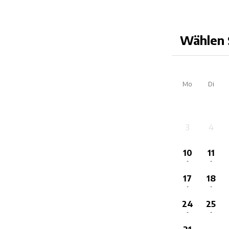
Wählen 
Mo
Di
3
4
-
-
10
11
-
-
17
18
-
-
24
25
-
-