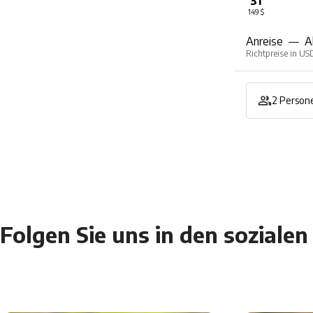
31
149 $
Anreise
—
A
Richtpreise in US
2 Persone
Folgen Sie uns in den soziale