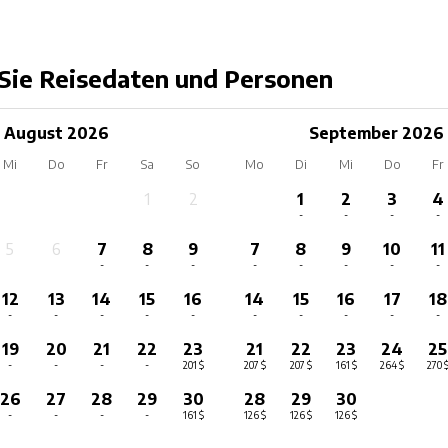
Sie Reisedaten und Personen
August 2026
September 2026
Mi
Do
Fr
Sa
So
Mo
Di
Mi
Do
Fr
1
2
1
2
3
4
-
-
-
-
-
-
5
6
7
8
9
7
8
9
10
11
-
-
-
-
-
-
-
-
-
-
12
13
14
15
16
14
15
16
17
18
-
-
-
-
-
-
-
-
-
-
19
20
21
22
23
21
22
23
24
25
-
-
-
-
201 $
207 $
207 $
161 $
264 $
270 
26
27
28
29
30
28
29
30
-
-
-
-
161 $
126 $
126 $
126 $