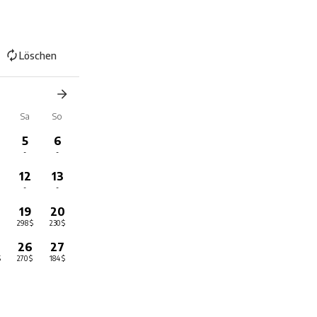
Löschen
Sa
So
5
6
-
-
12
13
-
-
19
20
298 $
230 $
26
27
$
270 $
184 $