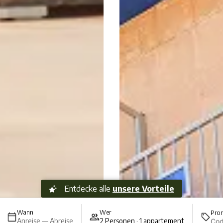
Entdecke alle
unsere Vorteile
Wann
Wer
Pro
Anreise — Abreise
2 Personen · 1 appartement