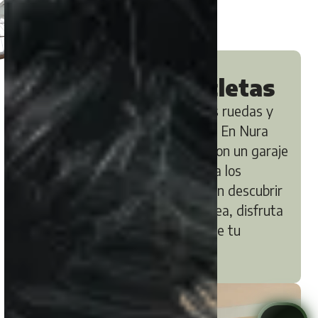
Garaje para bicicletas
Explora
Santa Ponsa
sobre dos ruedas y
descansa con total tranquilidad. En Nura
Santa Ponsa & Spa, contamos con un garaje
seguro para bicicletas, ideal para los
amantes del ciclismo que quieren descubrir
la isla sin preocupaciones. Pedalea, disfruta
del paisaje y vuelve sabiendo que tu
bicicleta está bien cuidada.