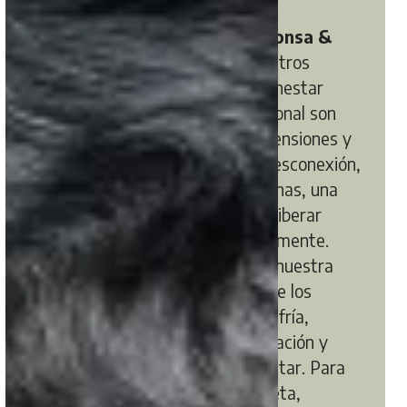
bienestar
El Spa del
Hotel Nura Santa Ponsa &
Spa
, de uso exclusivo para nuestros
huéspedes, es un refugio de bienestar
donde el relax y el cuidado personal son
protagonistas. Con amplias dimensiones y
un ambiente diseñado para la desconexión,
nuestro spa cuenta con dos saunas, una
seca y otra de sal, ideales para liberar
tensiones y revitalizar cuerpo y mente.
Además, podrás sumergirte en nuestra
piscina climatizada o disfrutar de los
beneficios de la bañera de agua fría,
perfecta para estimular la circulación y
potenciar la sensación de bienestar. Para
una experiencia aún más completa,